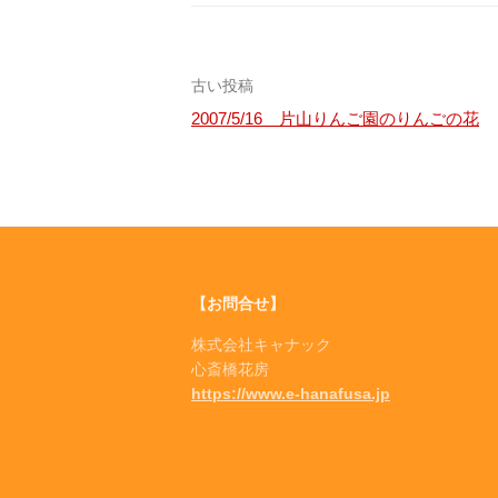
投
古い投稿
2007/5/16 片山りんご園のりんごの花
稿
ナ
ビ
ゲ
【お問合せ】
ー
株式会社キャナック
シ
心斎橋花房
https://www.e-hanafusa.jp
ョ
ン