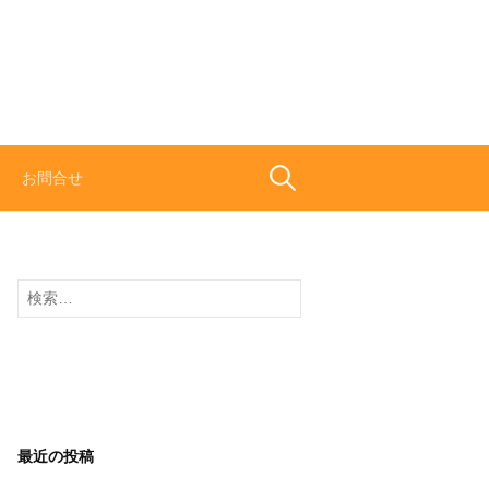
検
お問合せ
索:
検
索:
最近の投稿