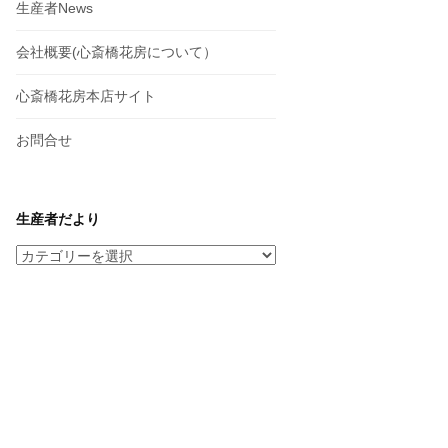
生産者News
会社概要(心斎橋花房について）
心斎橋花房本店サイト
お問合せ
生産者だより
生
産
者
だ
よ
り