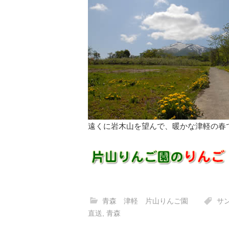
遠くに岩木山を望んで、暖かな津軽の春
青森 津軽 片山りんご園
サ
直送
,
青森