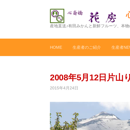
コ
ン
テ
ン
産地直送♪有田みかんと新鮮フルーツ、本物
ツ
へ
ス
HOME
生産者のご紹介
生産者NE
キ
ッ
プ
2008年5月12日片
2015年4月24日