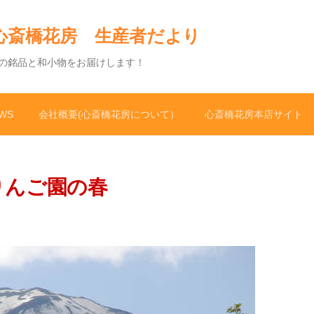
心斎橋花房 生産者だより
の銘品と和小物をお届けします！
WS
会社概要(心斎橋花房について）
心斎橋花房本店サイト
山りんご園の春