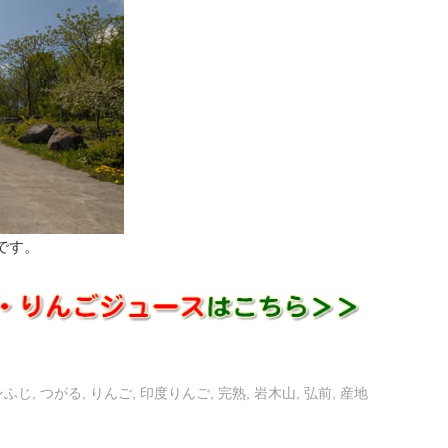
です。
ンふじ
,
つがる
,
りんご
,
印度りんご
,
完熟
,
岩木山
,
弘前
,
産地