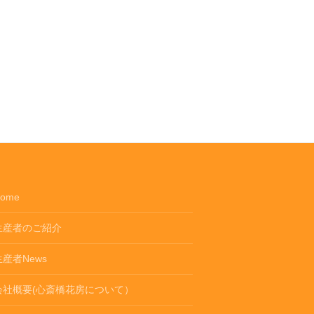
ome
生産者のご紹介
生産者News
会社概要(心斎橋花房について）