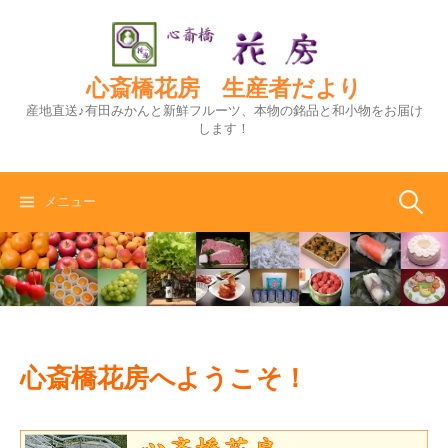
コ
ン
テ
ン
心斎橋花房 生産者だより
ツ
産地直送♪有田みかんと新鮮フルーツ、本物の銘品と和小物をお届け
へ
します！
ス
キ
ッ
検
メニュー
プ
索:
心斎橋花房へようこそ！