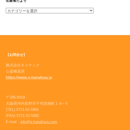
生産者だより
生
産
者
だ
よ
り
【お問合せ】
株式会社キャナック
心斎橋花房
https://www.e-hanafusa.jp
〒586-0018
大阪府河内長野市千代田南町１８−５
(TEL) 0721-52-5991
(FAX) 0721-52-5992
E-mail：
info@e-hanafusa.com