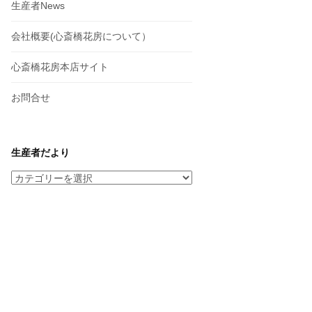
生産者News
会社概要(心斎橋花房について）
心斎橋花房本店サイト
お問合せ
生産者だより
生
産
者
だ
よ
り