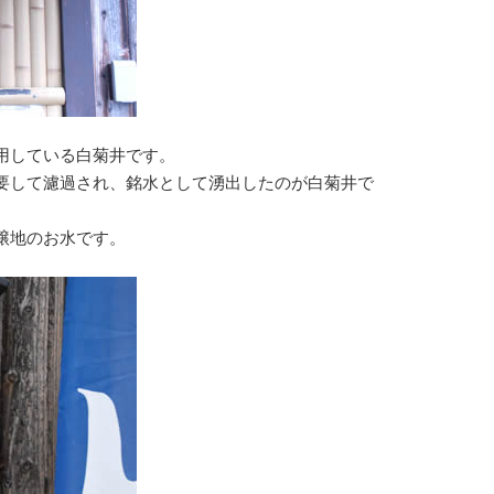
用している白菊井です。
要して濾過され、銘水として湧出したのが白菊井で
醸地のお水です。