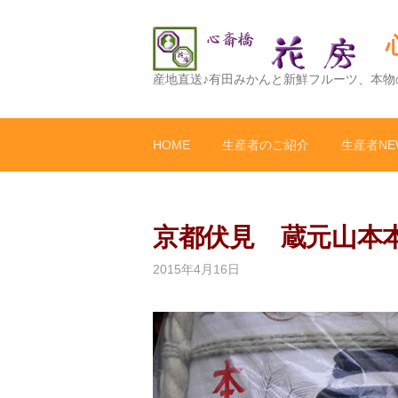
コ
ン
テ
ン
産地直送♪有田みかんと新鮮フルーツ、本物
ツ
へ
ス
HOME
生産者のご紹介
生産者NE
キ
ッ
プ
京都伏見 蔵元山本
2015年4月16日