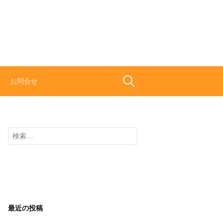
検
お問合せ
索:
検
索:
最近の投稿