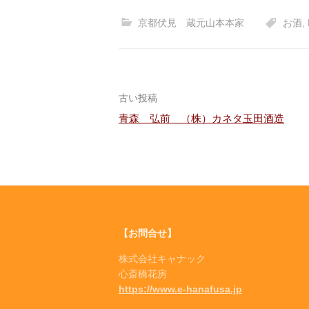
京都伏見 蔵元山本本家
お酒
,
投
古い投稿
青森 弘前 （株）カネタ玉田酒造
稿
ナ
ビ
ゲ
【お問合せ】
ー
株式会社キャナック
シ
心斎橋花房
https://www.e-hanafusa.jp
ョ