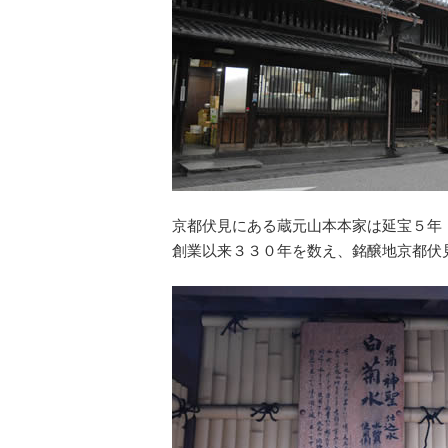
京都伏見にある蔵元山本本家は延宝５年
創業以来３３０年を数え、銘醸地京都伏