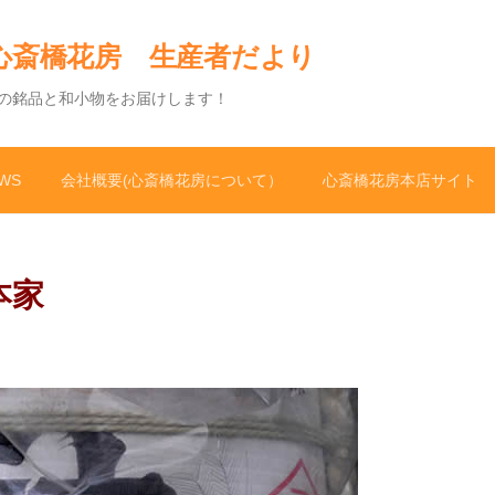
心斎橋花房 生産者だより
の銘品と和小物をお届けします！
WS
会社概要(心斎橋花房について）
心斎橋花房本店サイト
本家