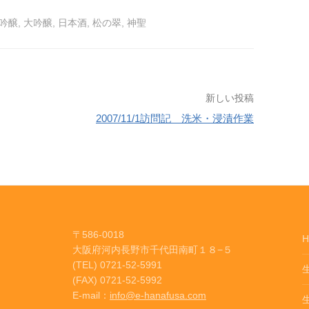
吟醸
,
大吟醸
,
日本酒
,
松の翠
,
神聖
新しい投稿
2007/11/1訪問記 洗米・浸漬作業
〒586-0018
H
大阪府河内長野市千代田南町１８−５
(TEL) 0721-52-5991
(FAX) 0721-52-5992
E-mail：
info@e-hanafusa.com