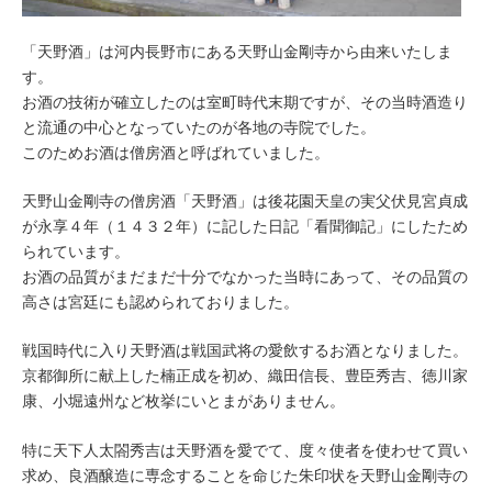
「天野酒」は河内長野市にある天野山金剛寺から由来いたしま
す。
お酒の技術が確立したのは室町時代末期ですが、その当時酒造り
と流通の中心となっていたのが各地の寺院でした。
このためお酒は僧房酒と呼ばれていました。
天野山金剛寺の僧房酒「天野酒」は後花園天皇の実父伏見宮貞成
が永享４年（１４３２年）に記した日記「看聞御記」にしたため
られています。
お酒の品質がまだまだ十分でなかった当時にあって、その品質の
高さは宮廷にも認められておりました。
戦国時代に入り天野酒は戦国武将の愛飲するお酒となりました。
京都御所に献上した楠正成を初め、織田信長、豊臣秀吉、徳川家
康、小堀遠州など枚挙にいとまがありません。
特に天下人太閤秀吉は天野酒を愛でて、度々使者を使わせて買い
求め、良酒醸造に専念することを命じた朱印状を天野山金剛寺の