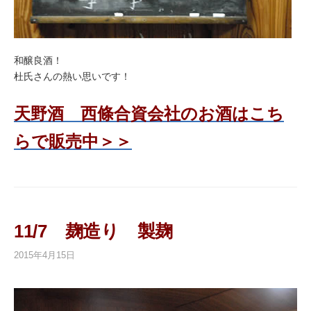
和醸良酒！
杜氏さんの熱い思いです！
天野酒 西條合資会社のお酒はこち
らで販売中＞＞
11/7 麹造り 製麹
2015年4月15日