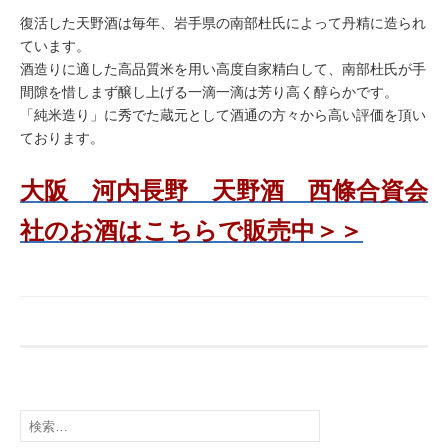
復活した天野酒は毎年、岩手県の南部杜氏によって丹精に造られ
ています。
酒造りに適した高品質米を用い高度自家精白して、南部杜氏が手
間隙を惜しまず醸し上げる一滴一滴は芳り高く醇らかです。
「純米造り」に秀でた蔵元として酒通の方々から高い評価を頂い
ております。
大阪 河内長野 天野酒 西條合資会
社のお酒はこちらで販売中＞＞
検
索: