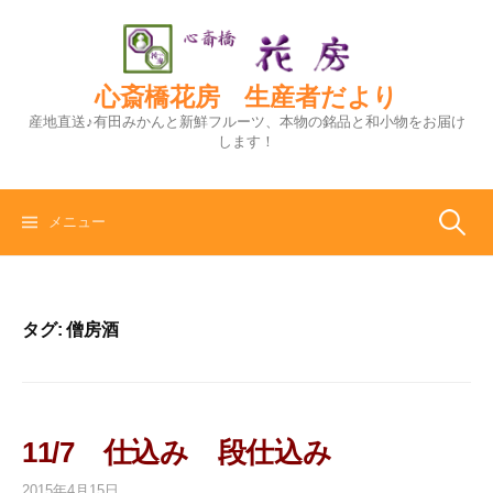
コ
ン
テ
ン
心斎橋花房 生産者だより
ツ
産地直送♪有田みかんと新鮮フルーツ、本物の銘品と和小物をお届け
へ
します！
ス
キ
ッ
検
メニュー
プ
索:
タグ:
僧房酒
11/7 仕込み 段仕込み
2015年4月15日