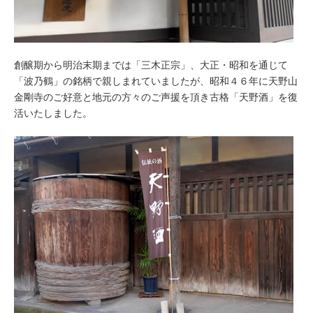
創醸期から明治末期までは「三木正宗」、大正・昭和を通じて
「波乃鶴」の銘柄で親しまれていましたが、昭和４６年に天野山
金剛寺のご好意と地元の方々のご声援を頂き古格「天野酒」を復
活いたしました。