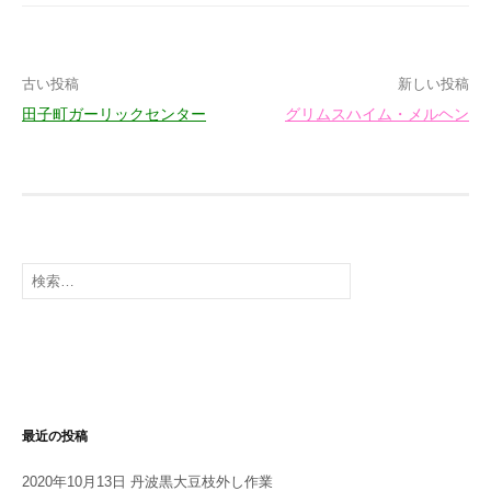
投
古い投稿
新しい投稿
田子町ガーリックセンター
グリムスハイム・メルヘン
稿
ナ
ビ
ゲ
検
ー
索:
シ
ョ
ン
最近の投稿
2020年10月13日 丹波黒大豆枝外し作業