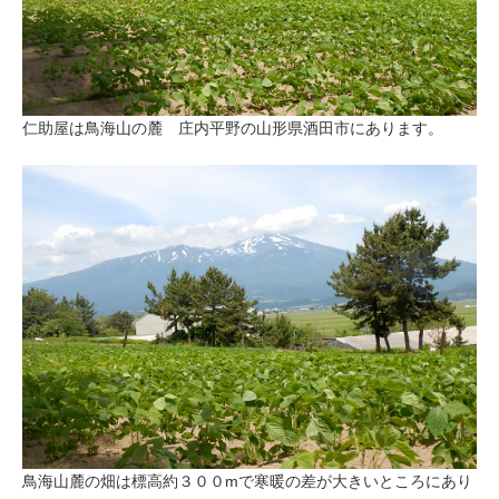
仁助屋は鳥海山の麓 庄内平野の山形県酒田市にあります。
鳥海山麓の畑は標高約３００mで寒暖の差が大きいところにあり