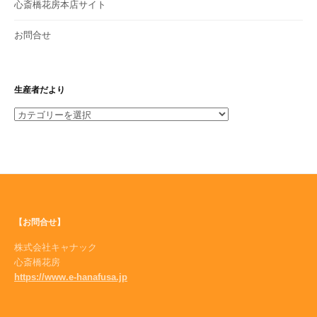
心斎橋花房本店サイト
お問合せ
生産者だより
生
産
者
だ
よ
り
【お問合せ】
株式会社キャナック
心斎橋花房
https://www.e-hanafusa.jp