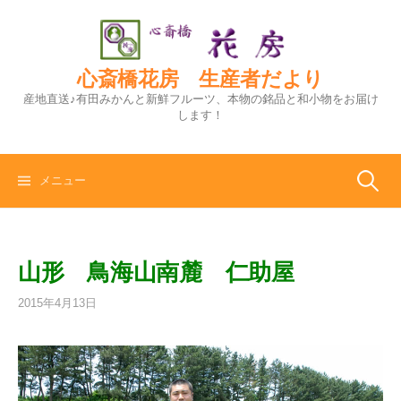
コ
ン
テ
ン
心斎橋花房 生産者だより
ツ
産地直送♪有田みかんと新鮮フルーツ、本物の銘品と和小物をお届け
へ
します！
ス
キ
ッ
検
メニュー
プ
索:
山形 鳥海山南麓 仁助屋
2015年4月13日