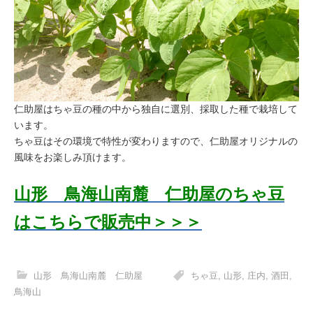
仁助屋はちゃ豆の種の中から独自に選別、採取した種で栽培して
います。
ちゃ豆はその環境で特性が変わりますので、仁助屋オリジナルの
風味をお楽しみ頂けます。
山形 鳥海山南麓 仁助屋のちゃ豆
はこちらで販売中＞＞＞
山形 鳥海山南麓 仁助屋
ちゃ豆
,
山形
,
庄内
,
酒田
,
鳥海山