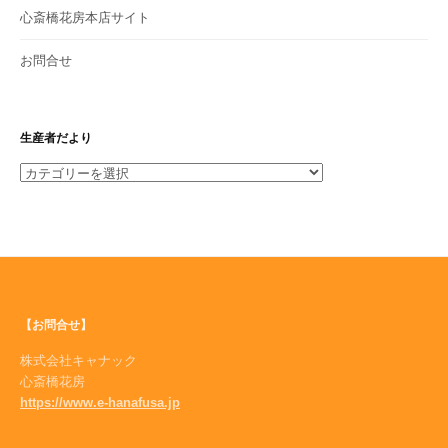
心斎橋花房本店サイト
お問合せ
生産者だより
生
産
者
だ
よ
り
【お問合せ】
株式会社キャナック
心斎橋花房
https://www.e-hanafusa.jp