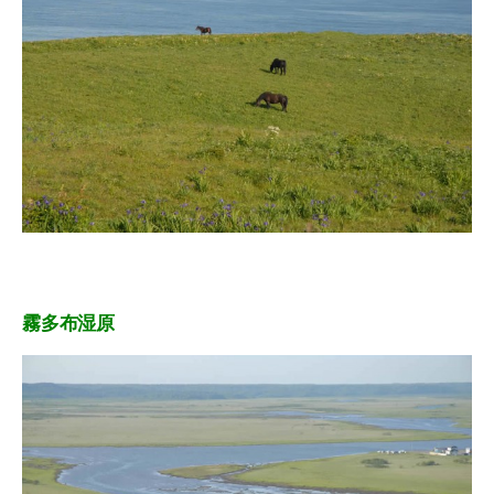
霧多布湿原