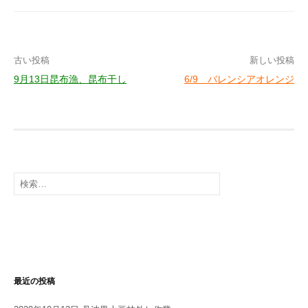
投
古い投稿
新しい投稿
9月13日昆布漁、昆布干し
6/9 バレンシアオレンジ
稿
ナ
ビ
ゲ
検
ー
索:
シ
ョ
ン
最近の投稿