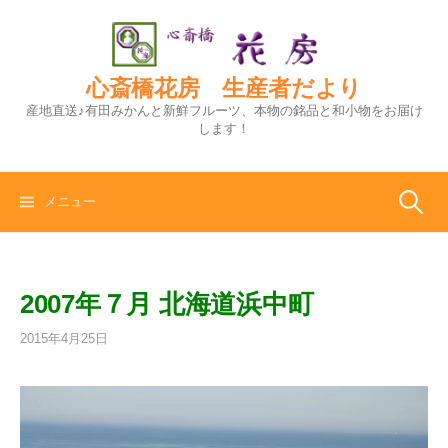
コ
ン
テ
ン
心斎橋花房 生産者だより
ツ
産地直送♪有田みかんと新鮮フルーツ、本物の銘品と和小物をお届け
へ
します！
ス
キ
ッ
検
メニュー
プ
索:
2007年７月 北海道浜中町
2015年4月25日