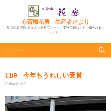
コ
ン
テ
ン
心斎橋花房 生産者だより
ツ
産地直送♪有田みかんと新鮮フルーツ、本物の銘品と和小物をお届け
へ
します！
ス
キ
ッ
検
メニュー
プ
索:
11/9 今年もうれしい受賞
2015年4月26日