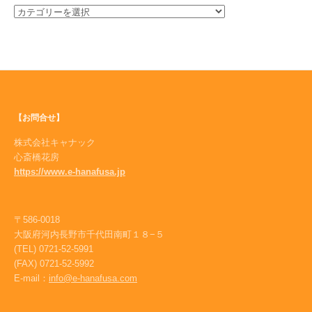
生
産
者
だ
よ
り
【お問合せ】
株式会社キャナック
心斎橋花房
https://www.e-hanafusa.jp
〒586-0018
大阪府河内長野市千代田南町１８−５
(TEL) 0721-52-5991
(FAX) 0721-52-5992
E-mail：
info@e-hanafusa.com