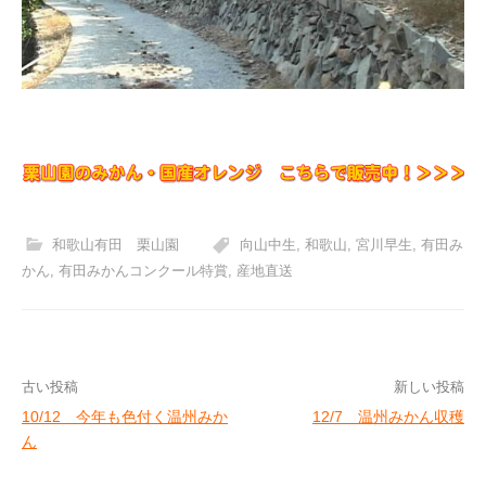
和歌山有田 栗山園
向山中生
,
和歌山
,
宮川早生
,
有田み
かん
,
有田みかんコンクール特賞
,
産地直送
投
古い投稿
新しい投稿
10/12 今年も色付く温州みか
12/7 温州みかん収穫
稿
ん
ナ