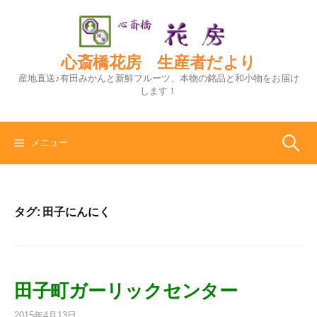
コ
ン
テ
ン
心斎橋花房 生産者だより
ツ
産地直送♪有田みかんと新鮮フルーツ、本物の銘品と和小物をお届け
へ
します！
ス
キ
ッ
検
メニュー
プ
索:
タグ:
田子にんにく
田子町ガーリックセンター
2015年4月13日