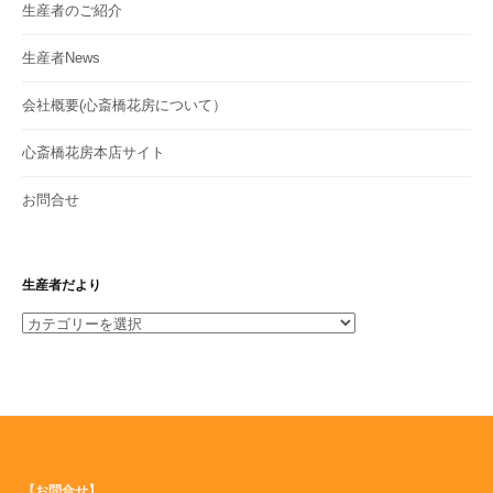
生産者のご紹介
生産者News
会社概要(心斎橋花房について）
心斎橋花房本店サイト
お問合せ
生産者だより
生
産
者
だ
よ
り
【お問合せ】