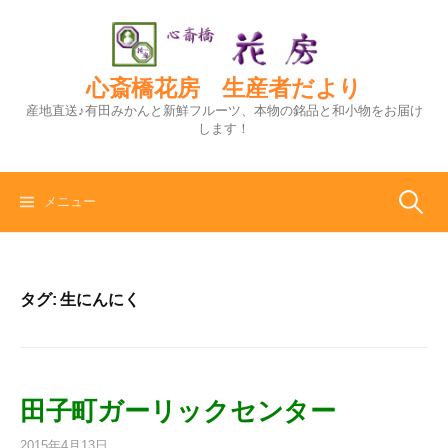
コ
ン
テ
ン
心斎橋花房 生産者だより
ツ
産地直送♪有田みかんと新鮮フルーツ、本物の銘品と和小物をお届け
へ
します！
ス
キ
ッ
検
メニュー
プ
索:
タグ:
生にんにく
田子町ガーリックセンター
2015年4月13日