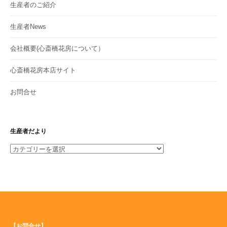
生産者のご紹介
生産者News
会社概要(心斎橋花房について）
心斎橋花房本店サイト
お問合せ
生産者だより
生
産
者
だ
よ
り
【お問合せ】