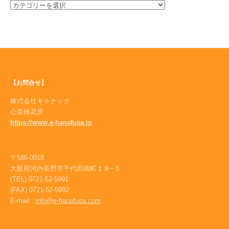
生
産
者
だ
よ
り
【お問合せ】
株式会社キャナック
心斎橋花房
https://www.e-hanafusa.jp
〒586-0018
大阪府河内長野市千代田南町１８−５
(TEL) 0721-52-5991
(FAX) 0721-52-5992
E-mail：
info@e-hanafusa.com