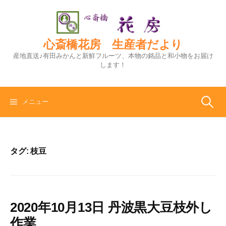
コ
ン
テ
ン
心斎橋花房 生産者だより
ツ
産地直送♪有田みかんと新鮮フルーツ、本物の銘品と和小物をお届け
へ
します！
ス
キ
ッ
検
メニュー
プ
索:
タグ:
枝豆
2020年10月13日 丹波黒大豆枝外し
作業