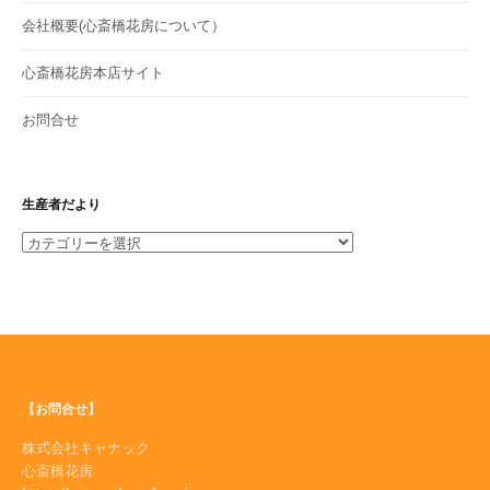
会社概要(心斎橋花房について）
心斎橋花房本店サイト
お問合せ
生産者だより
生
産
者
だ
よ
り
【お問合せ】
株式会社キャナック
心斎橋花房