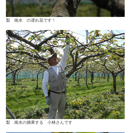
梨 南水 の遅れ花です！
梨 南水の摘果する 小林さんです