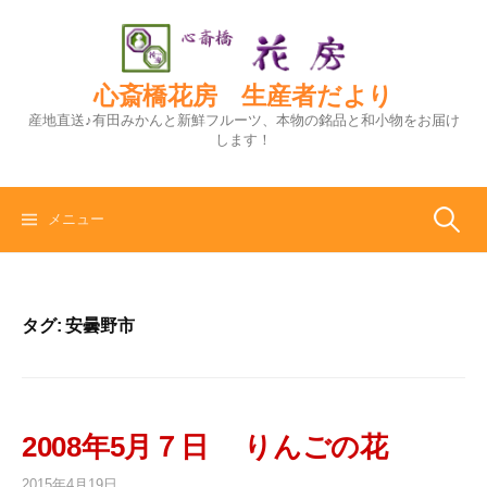
コ
ン
テ
ン
心斎橋花房 生産者だより
ツ
産地直送♪有田みかんと新鮮フルーツ、本物の銘品と和小物をお届け
へ
します！
ス
キ
ッ
検
メニュー
プ
索:
タグ:
安曇野市
2008年5月７日 りんごの花
2015年4月19日