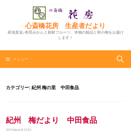
コ
ン
テ
ン
心斎橋花房 生産者だより
ツ
産地直送♪有田みかんと新鮮フルーツ、本物の銘品と和小物をお届け
へ
します！
ス
キ
ッ
検
メニュー
プ
索:
カテゴリー:
紀州 梅の里 中田食品
紀州 梅だより 中田食品
2015年4月15日