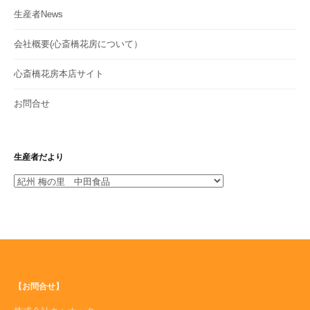
生産者News
会社概要(心斎橋花房について）
心斎橋花房本店サイト
お問合せ
生産者だより
生
産
者
だ
よ
り
【お問合せ】