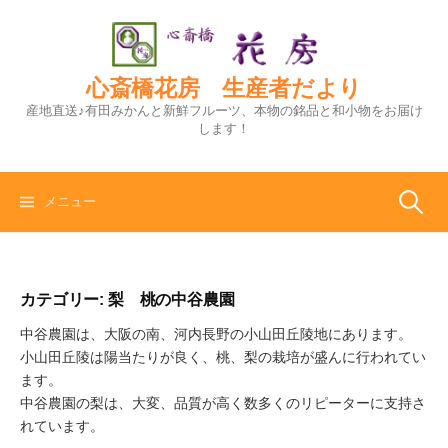
コ
ン
テ
ン
心斎橋花房 生産者だより
ツ
産地直送♪有田みかんと新鮮フルーツ、本物の銘品と和小物をお届け
へ
します！
ス
キ
ッ
検
メニュー
プ
索:
カテゴリー:
梨 桃の中谷農園
中谷農園は、大阪の南、河内長野の小山田丘陵地にあります。
小山田丘陵は陽当たりが良く、桃、梨の栽培が盛んに行われてい
ます。
中谷農園の梨は、大変、品質が高く数多くのリピーターに支持さ
れています。